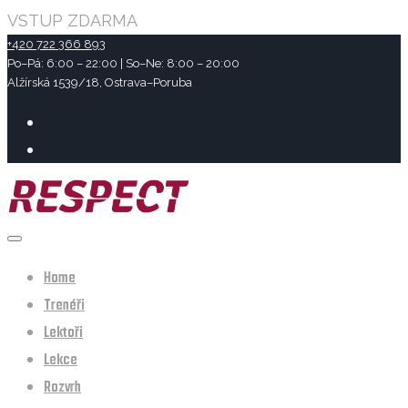
VSTUP ZDARMA
+420 722 366 893
Po–Pá: 6:00 – 22:00 | So–Ne: 8:00 – 20:00
Alžírská 1539/18, Ostrava–Poruba
Home
Trenéři
Lektoři
Lekce
Rozvrh