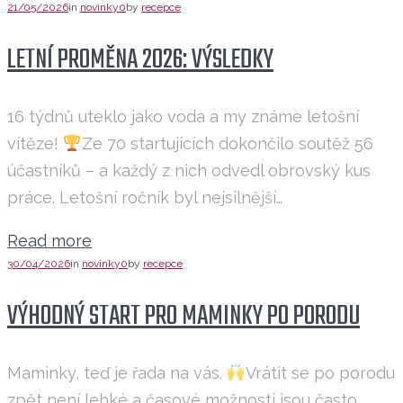
21/05/2026
in
novinky
0
by
recepce
LETNÍ PROMĚNA 2026: VÝSLEDKY
16 týdnů uteklo jako voda a my známe letošní
vítěze!
Ze 70 startujících dokončilo soutěž 56
účastníků – a každý z nich odvedl obrovský kus
práce. Letošní ročník byl nejsilnější…
Read more
30/04/2026
in
novinky
0
by
recepce
VÝHODNÝ START PRO MAMINKY PO PORODU
Maminky, teď je řada na vás.
Vrátit se po porodu
zpět není lehké a časové možnosti jsou často