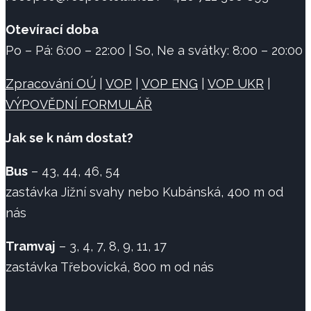
Otevírací doba
Po – Pá: 6:00 – 22:00 | So, Ne a svátky: 8:00 – 20:00
Zpracování OÚ
|
VOP
|
VOP ENG
|
VOP UKR
|
VÝPOVĚDNÍ FORMULÁŘ
Jak se k nám dostat?
Bus
– 43, 44, 46, 54
zastávka Jižní svahy nebo Kubánská, 400 m od
nás
Tramvaj
– 3, 4, 7, 8, 9, 11, 17
zastávka Třebovická, 800 m od nás