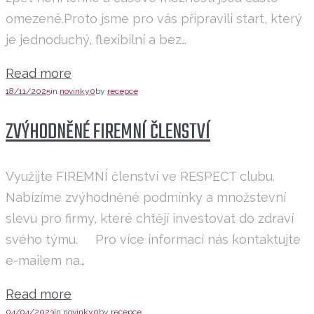
omezené.Proto jsme pro vás připravili start, který
je jednoduchý, flexibilní a bez…
Read more
18/11/2025
in
novinky
0
by
recepce
ZVÝHODNĚNÉ FIREMNÍ ČLENSTVÍ
Využijte FIREMNÍ členství ve RESPECT clubu.
Nabízíme zvýhodněné podmínky a množstevní
slevu pro firmy, které chtějí investovat do zdraví
svého týmu. Pro více informací nás kontaktujte
e-mailem na…
Read more
04/04/2023
in
novinky
0
by
recepce