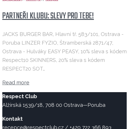
PARTNEŘI KLUBU: SLEVY PRO TEBE!
JACKS BURGER BAR, Hlavní tř. 583/101, Ostrava -
Poruba LINZER FYZIO, Štramberská 2871/47,
Ostrava - Hulváky EASY PEASY, 10% sleva s kódem
Respect10 SKINNERS, 20% sleva s kódem
RESPECT20 SOT…
Read more
Respect Club
Alžírská 1539/18, 708 00 Ostrava—Poruba
Kontakt
recepce@respectclub.cz / +420 722 366 893