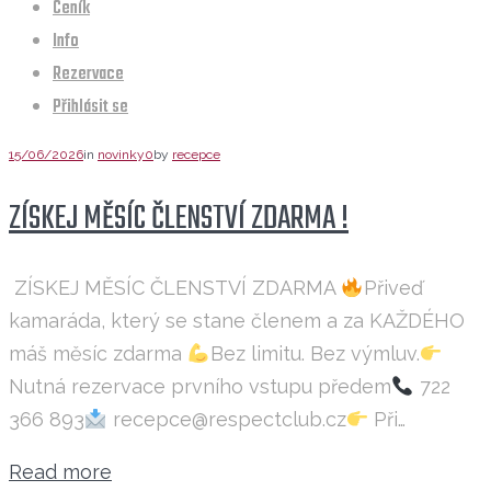
Ceník
Info
Rezervace
Přihlásit se
15/06/2026
in
novinky
0
by
recepce
ZÍSKEJ MĚSÍC ČLENSTVÍ ZDARMA !
ZÍSKEJ MĚSÍC ČLENSTVÍ ZDARMA
Přiveď
kamaráda, který se stane členem a za KAŽDÉHO
máš měsíc zdarma
Bez limitu. Bez výmluv.
Nutná rezervace prvního vstupu předem
722
366 893
recepce@respectclub.cz
Při…
Read more