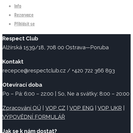
Info
Rezervace
Přihlásit se
Respect Club
Alžírská 1539/18, 708 00 Ostrava—Poruba
Kontakt
recepce@respectclub.cz / +420 722 366 893
Otevírací doba
Po – Pá: 6:00 – 22:00 | So, Ne a svátky: 8:00 – 20:00
Zpracování OÚ
|
VOP CZ
|
VOP ENG
|
VOP UKR
|
VÝPOVĚDNÍ FORMULÁŘ
Jak se k nám dostat?