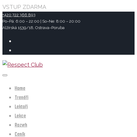
VSTUP ZDARMA
+420 722 366 893
Po–Pá: 6:00 – 22:00 | So–Ne: 8:00 – 20:00
Alžírská 1539/18, Ostrava–Poruba
Home
Trenéři
Lektoři
Lekce
Rozvrh
Ceník